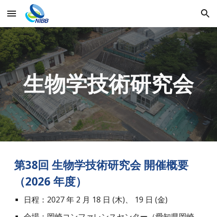
Skip to main content
Skip to navigation
生物学技術研究会
第3
8
回 生物学技術研究会 開催概要
（
202
6
年度
）
日程：202
7
年 2 月 1
8
日 (木)、
19
日 (金)
会場：岡崎コンファレンスセンター（愛知県岡崎